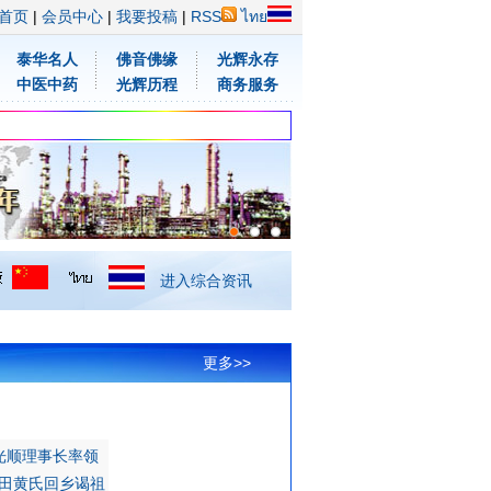
首页
|
会员中心
|
我要投稿
|
RSS
ไทย
泰华名人
佛音佛缘
光辉永存
中医中药
光辉历程
商务服务
进入综合资讯
更多>>