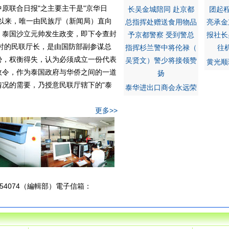
中原联合日报"之主要主干是"京华日
以来，唯一由民族厅（新闻局）直向
，泰国沙立元帅发生政变，即下令查封
时的民联厅长，是由国防部副参谋总
势，权衡得失，认为必须成立一份代表
黄光顺
政令，作为泰国政府与华侨之间的一道
况的需要，乃授意民联厅辖下的"泰
泰华进出口商会永远荣
更多>>
-2254074（編輯部）電子信箱：