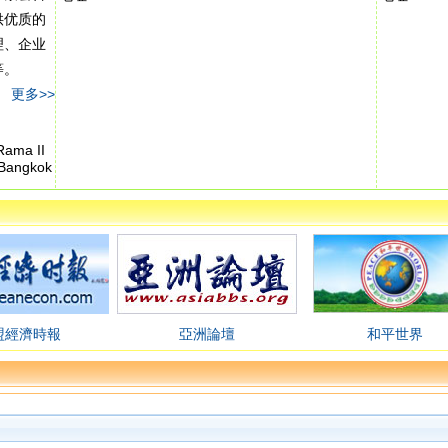
供优质的
理、企业
介等。
更多>>
Rama II
 Bangkok
盟經濟時報
亞洲論壇
和平世界