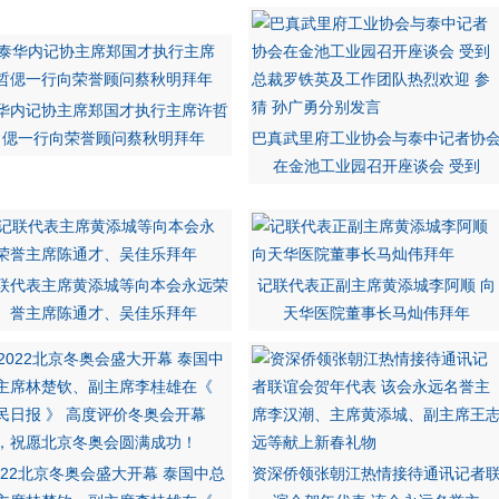
华内记协主席郑国才执行主席许哲
偲一行向荣誉顾问蔡秋明拜年
巴真武里府工业协会与泰中记者协
在金池工业园召开座谈会 受到
联代表主席黄添城等向本会永远荣
记联代表正副主席黄添城李阿顺 向
誉主席陈通才、吴佳乐拜年
天华医院董事长马灿伟拜年
022北京冬奥会盛大开幕 泰国中总
资深侨领张朝江热情接待通讯记者