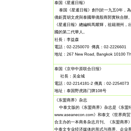
泰国《星暹日報》
泰国《星暹日報》創刊於一九五0年，為
僑鉅賈胡文虎與泰國華僑殷商郭實秋合辦
《星暹日報》總編輯馬耀輝，祖籍潮州，
國的第二代華人。
社長：李益森
電話：02-2250070 傳真：02-2226601
地址：267 New Road, Bangkok 10100 Th
泰国《京华中原联合日报》
社長：吴金城
電話：02-2214181-2 傳真：02-2254073
地址：泰国野虎路门牌108号
《东盟商界》杂志
中泰文版的《东盟商界》杂志是《东盟
www.aseanecon.com》和泰文《世界
合主办的一本商务杂志月刊。《东盟商界
中泰文专业经济媒体的形式与商界、企业