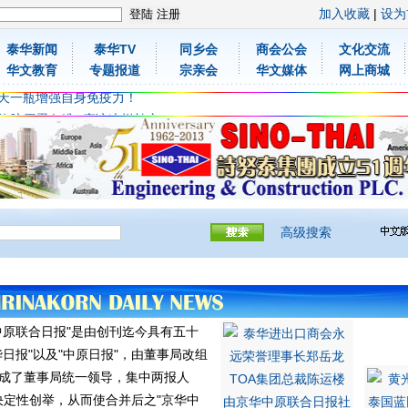
加入收藏
|
设为
泰华新闻
泰华TV
同乡会
商会公会
文化交流
体胶原蛋白维C应该这样补充
华文教育
专题报道
宗亲会
华文媒体
网上商城
，免费领取日本原装尤妮佳超立体儿童防飞沫口罩
天一瓶增强自身免疫力！
体胶原蛋白维C应该这样补充
，免费领取日本原装尤妮佳超立体儿童防飞沫口罩
天一瓶增强自身免疫力！
高级搜索
原联合日报"是由创刊迄今具有五十
华日报"以及"中原日报"，由董事局改组
成了董事局统一领导，集中两报人
定性创举，从而使合并后之"京华中