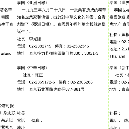
泰国《亚洲日報》
泰国《世
著名華
一九九三年八月二十八日，一批業有所成的泰華
泰國世界
。泰國
知名企業家和僑領，出於對中華文化的熱愛，合資
泰國旅遊,
出生于泰
創辦了《亞洲日報》。泰國最年輕的華文報就這樣
房地产,泰
誕生了。
社長：黃
社長：李光隆
電話：02-2
電話：02-2382745 傳真：02-2382346
地址：21/1 
ailand
地址：泰京挽力县拍喃四路门牌330，330/1-3
Thailand
泰国《中華日報》
泰国《新
社長：陈正
社長：
電話：02-2369172-6 傳真：02-2385286
電話：02-2
地址：泰京石龙军路达叻仔877-881号
地址：泰京
经济时报
商贸》杂志联
社長：
社長：
》杂志以
電話： 傳真：
電話： 傳
界紧密合
地址：
地址：