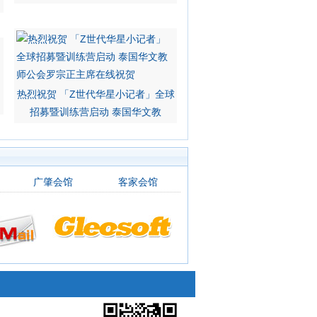
热烈祝贺 「Z世代华星小记者」全球
招募暨训练营启动 泰国华文教
广肇会馆
客家会馆