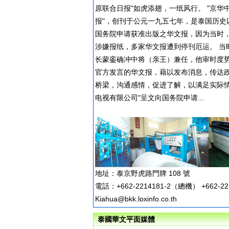
原联合日报"如虎添翅，一纸风行。 "京华
报"，创刊于公元一九五七年，是泰国历史
国务院申请获准出版之华文报，因为当时
涉嫌报纸，多家华文报遭到停刊厄运。 当
长蒙銮确冲中将（亲王）兼任，他审时度
官方发言的华文报，藉以发布消息，传达
桥梁，沟通感情，促进了解，以满足实际情
电视有限公司"呈文向国务院申请...
地址：泰京野虎路門牌 108 號
電話：+662-2214181-2（總機） +662
Kiahua@bkk.loxinfo.co.th
泰國華文平面媒體