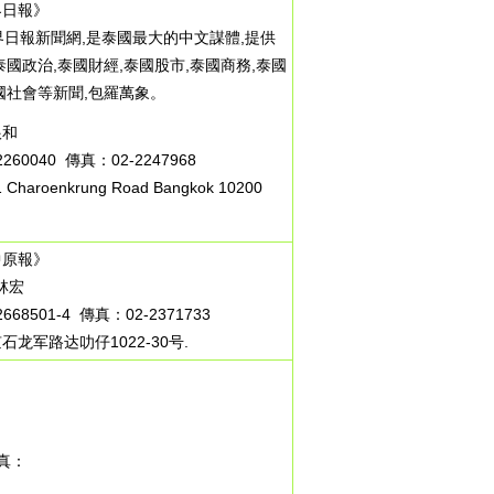
界日報》
日報新聞網,是泰國最大的中文謀體,提供
泰國政治,泰國財經,泰國股市,泰國商務,泰國
國社會等新聞,包羅萬象。
根和
260040 傳真：02-2247968
Charoenkrung Road Bangkok 10200
中原報》
林宏
668501-4 傳真：02-2371733
石龙军路达叻仔1022-30号.
真：