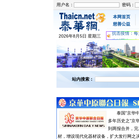
用户名：
密码：
本网首页
为时不晚，人
慈善公益
关爱儿童健康
抗击疫情：每
2026
年
8
月
5
日
星期三
为时不晚，人
关爱儿童健康
抗击疫情：每
站内搜索：
泰国"京华中
多年历史之"京
到两报合并，完
材，增设现代化器材设备，扩大发行网之决